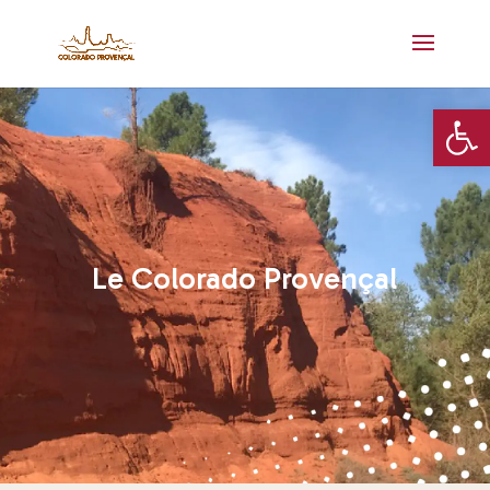
Ouvrir la 
Le Colorado Provençal