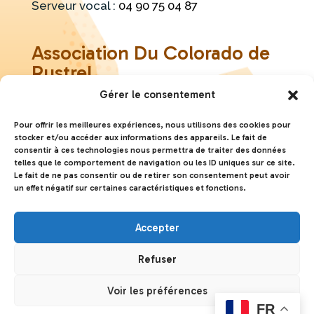
Serveur vocal :
04 90 75 04 87
Association Du Colorado de
Rustrel
Gérer le consentement
Pied de page
mentions légales
Pour offrir les meilleures expériences, nous utilisons des cookies pour
stocker et/ou accéder aux informations des appareils. Le fait de
Reprise des liens du site…
consentir à ces technologies nous permettra de traiter des données
telles que le comportement de navigation ou les ID uniques sur ce site.
Le fait de ne pas consentir ou de retirer son consentement peut avoir
A complèter…
un effet négatif sur certaines caractéristiques et fonctions.
Social
Accepter
Refuser
Création :
La Vache Noire Sud
- 2025 - Tous
Voir les préférences
droits réservés Association du Colorado de
FR