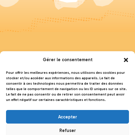
Site classé du Colorado
Gérer le consentement
Provençal
Pour offrir les meilleures expériences, nous utilisons des cookies pour
Parking des mille couleurs
stocker et/ou accéder aux informations des appareils. Le fait de
consentir à ces technologies nous permettra de traiter des données
RD 22
telles que le comportement de navigation ou les ID uniques sur ce site.
Le fait de ne pas consentir ou de retirer son consentement peut avoir
84400 Rustrel
un effet négatif sur certaines caractéristiques et fonctions.
GPS
Accepter
43.919917 N
5.499271 E
Refuser