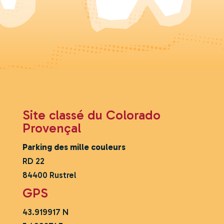
Sortie du site
19h00
Mois
Juin
Ouverture
8h30
Fermeture
(dernière
18h30
entrée au parking)
Sortie du site
19h30
Site classé du Colorado
Provençal
Mois
Juillet / Août
Parking des mille couleurs
Ouverture
8h00
RD 22
Fermeture
(dernière
19h00
84400 Rustrel
entrée au parking)
GPS
Sortie du site
20h00
43.919917 N
Mois
Septembre