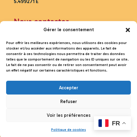
5.499271 E
Ouverture
9h00
Nous contacter
Fermeture
(dernière
18h00
entrée au parking)
Gérer le consentement
Mobile :
06.43.97.76.06
Sortie du site
19h00
Serveur vocal :
04.90.75.04.87
Pour offrir les meilleures expériences, nous utilisons des cookies pour
stocker et/ou accéder aux informations des appareils. Le fait de
asso.colorado@orange.fr
Mois
Octobre
consentir à ces technologies nous permettra de traiter des données
telles que le comportement de navigation ou les ID uniques sur ce site.
Le bureau administratif est ouvert
Le fait de ne pas consentir ou de retirer son consentement peut avoir
Ouverture
9h30
du Lundi au Vendredi
un effet négatif sur certaines caractéristiques et fonctions.
de 9h à 17h – Fermé les jours fériés
Fermeture
(dernière
17h30
entrée au parking)
Accepter
Sortie du site
18h30
Refuser
Le siège social
Novembre
Mois
Voir les préférences
(jusqu'au 11 inclus)
Association du Colorado de Rustrel
FR
191 G chemin des ocres
Ouverture
9h30
Politique de cookies
Cabanon Pétacheu