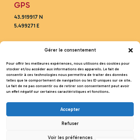
GPS
43.919917 N
5.499271 E
Nous contacter
Gérer le consentement
Mobile :
06.43.97.76.06
Pour offrir les meilleures expériences, nous utilisons des cookies pour
Serveur vocal :
04.90.75.04.87
stocker et/ou accéder aux informations des appareils. Le fait de
consentir à ces technologies nous permettra de traiter des données
asso.colorado@orange.fr
telles que le comportement de navigation ou les ID uniques sur ce site.
Le fait de ne pas consentir ou de retirer son consentement peut avoir
Le bureau administratif est ouvert
un effet négatif sur certaines caractéristiques et fonctions.
du Lundi au Vendredi
de 9h à 17h – Fermé les jours fériés
Accepter
Refuser
Le siège social
Voir les préférences