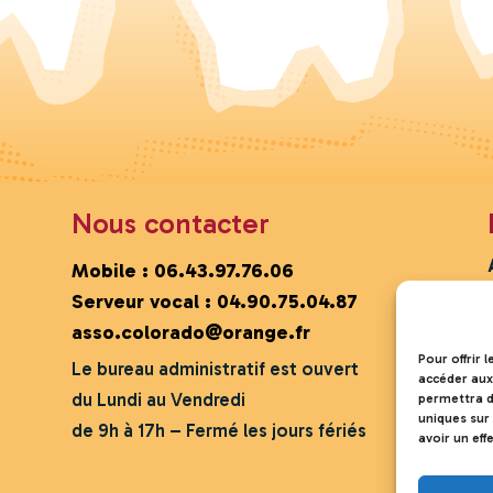
Nous contacter
Mobile :
06.43.97.76.06
Serveur vocal :
04.90.75.04.87
asso.colorado@orange.fr
Pour offrir 
Le bureau administratif est ouvert
accéder aux
du Lundi au Vendredi
permettra d
uniques sur 
de 9h à 17h – Fermé les jours fériés
avoir un eff