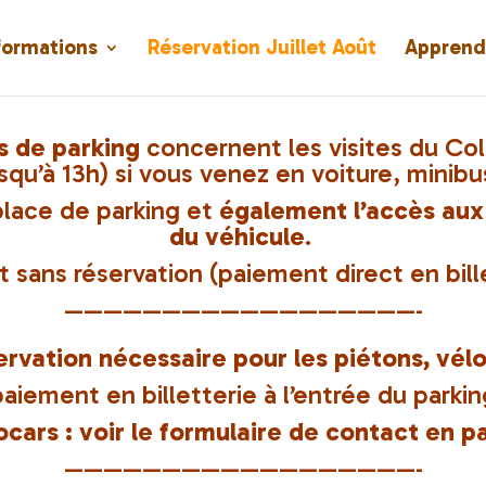
nformations
Réservation Juillet Août
Apprend
s de parking
concernent les visites du Co
usqu’à 13h)
si vous venez en voiture, minib
place de parking et
également l’accès aux
du véhicule
.
it sans réservation (paiement direct en bill
——————————————————-
ervation nécessaire pour les piétons, vél
paiement en billetterie à l’entrée du parkin
ocars : voir le formulaire de contact en p
——————————————————-