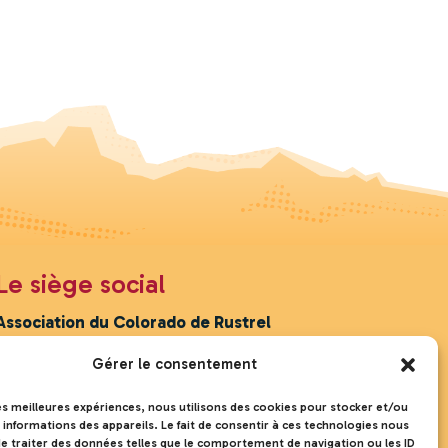
Le siège social
Association du Colorado de Rustrel
191 G chemin des ocres
Gérer le consentement
Cabanon Pétacheu
84400 Rustrel
les meilleures expériences, nous utilisons des cookies pour stocker et/ou
 informations des appareils. Le fait de consentir à ces technologies nous
e traiter des données telles que le comportement de navigation ou les ID