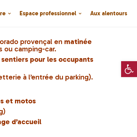
re
Espace professionnel
Aux alentours
lorado provençal en
matinée
us ou camping-car.
 sentiers pour les occupants
Ouvrir la 
etterie à l’entrée du parking).
os et motos
g)
age d’accueil