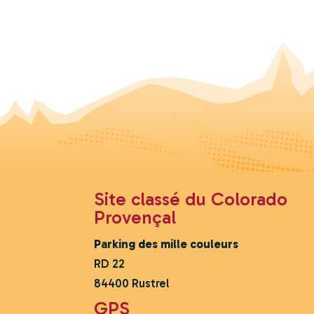
Site classé du Colorado
Provençal
Parking des mille couleurs
RD 22
84400 Rustrel
GPS